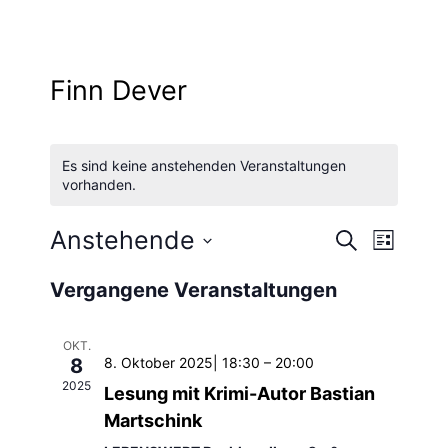
Finn Dever
Es sind keine anstehenden Veranstaltungen
vorhanden.
Anstehende
Vera
Verans
Suche
Liste
Datum
Ansi
Vergangene Veranstaltungen
Suche
wählen.
Navi
und
OKT.
8
8. Oktober 2025| 18:30
–
20:00
2025
Ansich
Lesung mit Krimi-Autor Bastian
Martschink