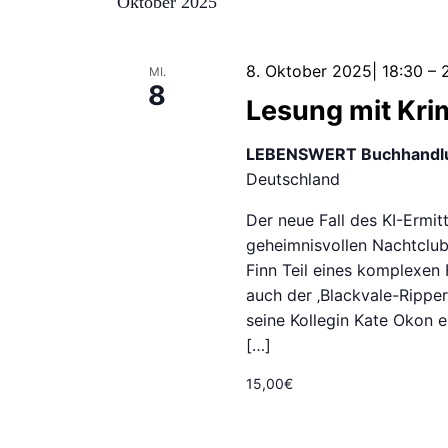
Ansichten,
Oktober 2025
Navigation
8. Oktober 2025| 18:30
–
MI.
8
Lesung mit Kri
LEBENSWERT Buchhandl
Deutschland
Der neue Fall des KI-Ermitt
geheimnisvollen Nachtclub
Finn Teil eines komplexen 
auch der ‚Blackvale-Ripper
seine Kollegin Kate Okon 
[…]
15,00€