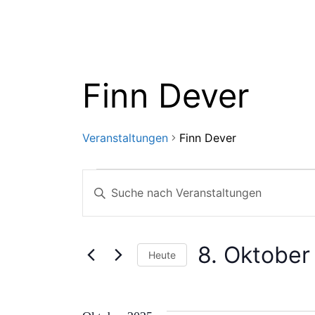
Finn Dever
Veranstaltungen
Finn Dever
Veranstaltunge
Veranstaltunge
Bitte
Schlüsselwort
Suche
eingeben.
Suche
8. Oktober
Heute
und
nach
Datum
Veranstaltungen
wählen.
Schlüsselwort.