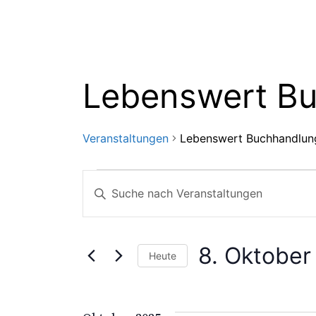
Lebenswert B
Veranstaltungen
Lebenswert Buchhandlun
Veranstaltung
Veranstaltung
Bitte
Schlüsselwort
Suche
eingeben.
Suche
8. Oktober
Heute
und
nach
Datum
Veranstaltungen
wählen.
Schlüsselwort.