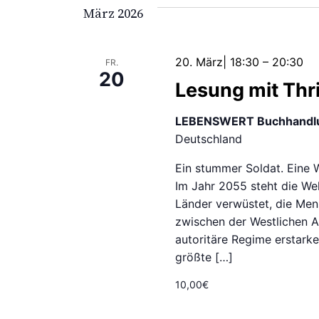
März 2026
20. März| 18:30
–
20:30
FR.
20
Lesung mit Thr
LEBENSWERT Buchhandl
Deutschland
Ein stummer Soldat. Eine W
Im Jahr 2055 steht die We
Länder verwüstet, die Men
zwischen der Westlichen Al
autoritäre Regime erstark
größte […]
10,00€