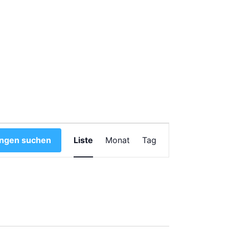
Veranstaltu
ungen suchen
Liste
Monat
Tag
Ansichten-
Navigation