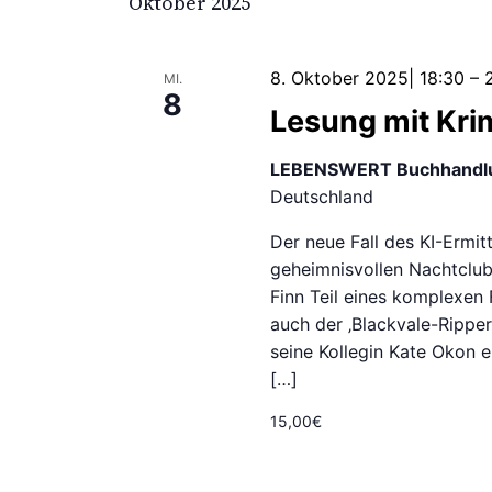
Ansichten,
Oktober 2025
Navigation
8. Oktober 2025| 18:30
–
MI.
8
Lesung mit Kri
LEBENSWERT Buchhandl
Deutschland
Der neue Fall des KI-Ermitt
geheimnisvollen Nachtclub
Finn Teil eines komplexen 
auch der ‚Blackvale-Ripper
seine Kollegin Kate Okon 
[…]
15,00€