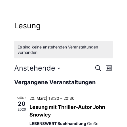
Lesung
Es sind keine anstehenden Veranstaltungen
vorhanden.
Anstehende
Vera
Verans
Suche
Liste
Datum
Ansi
Vergangene Veranstaltungen
Suche
wählen.
Navi
und
MÄRZ
20. März| 18:30
–
20:30
20
Lesung mit Thriller-Autor John
2026
Ansich
Snowley
LEBENSWERT Buchhandlung
Große